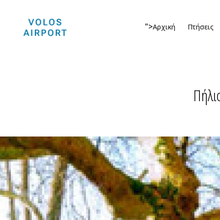
">
Αρχική
Πτήσεις
Πήλιο