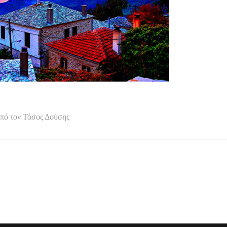
 από τον Τάσος Δούσης