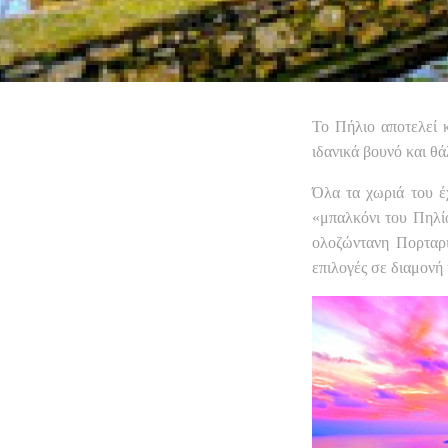
Το Πήλιο αποτελεί 
ιδανικά βουνό και θ
Όλα τα χωριά του έ
«μπαλκόνι του Πηλίο
ολοζώντανη Πορταρι
επιλογές σε διαμονή