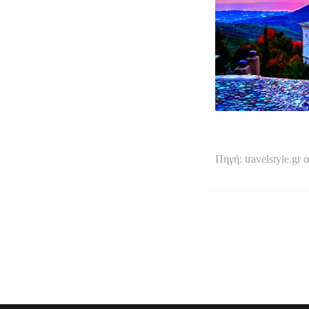
Πηγή: travelstyle.gr