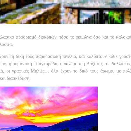
κλασικό προορισμό διακοπών, τόσο το χειμώνα όσο και το καλοκαί
άλασσα.
χουν τη δική τους παραδοσιακή πινελιά, και καλύπτουν κάθε γούστ
υ», η ρομαντική Τσαγκαράδα, η πανέμορφη Βυζίτσα, ο ειδυλλιακός
ά, οι γραφικές Μηλιές… όλα έχουν το δικό τους άρωµα, µε πολλ
 και διασκέδαση!