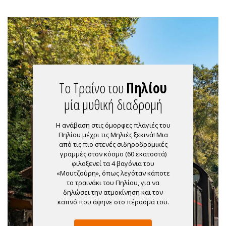
Το Τραίνο του
Πηλίου
μία μυθική διαδρομή
Η ανάβαση στις όμορφες πλαγιές του
Πηλίου μέχρι τις Μηλιές ξεκινά! Μια
από τις πιο στενές σιδηροδρομικές
γραμμές στον κόσμο (60 εκατοστά)
φιλοξενεί τα 4 βαγόνια του
«Μουτζούρη», όπως λεγόταν κάποτε
το τραινάκι του Πηλίου, για να
δηλώσει την ατμοκίνηση και τον
καπνό που άφηνε στο πέρασμά του.