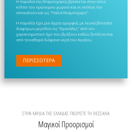
Η παραλία της Νταμούχαρης βρίσκεται στον νότιο
κόλπο του ομώνυμου χωριού και οι ντόπιοι την
αποκαλούν και ως "Παλιά Νταμούχαρη".
Η παραλία έχει μια άγρια ομορφιά, με λευκά βότσαλα
διαφόρων μεγεθών τις "Κροκάλες" από τον
χαρακτηριστικό ήχο που βγάζουν καθώς ξεπλένονται
από τα καθαρά διάφανα νερά του Αιγαίου.
ΠΕΡΙΣΣΌΤΕΡΑ
ΣΤΗΝ ΚΑΡΔΙΆ ΤΗΣ ΕΛΛΆΔΑΣ ΓΝΩΡΊΣΤΕ ΤΗ ΘΕΣΣΑΛΊΑ
Μαγικοί Προορισμοί